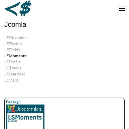
Joomla
LSCalendar
LSEvents
LSFields
LSMoments
LSProfile
LSTracks
LSUserslist
LSVisits