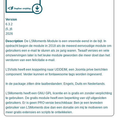
6.3.2
j5, j6
2026
De LSMoments Module is een vreemde eend in de bijt. In
opdracht begon de module in 2018 als de meeest eenvoudige module om
gebruikers een e-mail te sturen als ze jarig waren. Twaalf versies en vele
omzwervingen later is het leuke module geworden die meer doet dan het
versturen van een felicitatie e-mail.
LSVisits heeft een koppeling naar UDDEIM, een Joomla prive berichten
component. Verder kunnen er fontawesome tags worden ingevoerd.
In de package zitten drie taalbestanden: Engels, Duits en Nederlands.
LSMoments heeft een GNU GPL licentie en is gratis en zonder verplichting
te gebruiken. De gratis module heeft een beperking van vijf uitgesloten
gebruikers. Er is geen PRO versie beschikbaar. Ben je een tevreden
gebruiker van LSMoments doe dan een donatie om mij te motiveren om
meer gratis extensies en scripts te ontwikkelen.